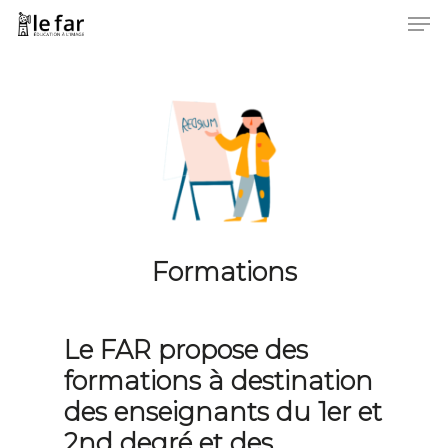
Men
Skip
to
Close
main
Menu
content
Formations
Le FAR propose des
formations à destination
des enseignants du 1er et
2nd degré et des