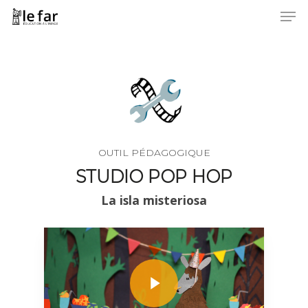
Men
Skip
to
Close
main
Menu
content
OUTIL PÉDAGOGIQUE
STUDIO POP HOP
La isla misteriosa
Play Video