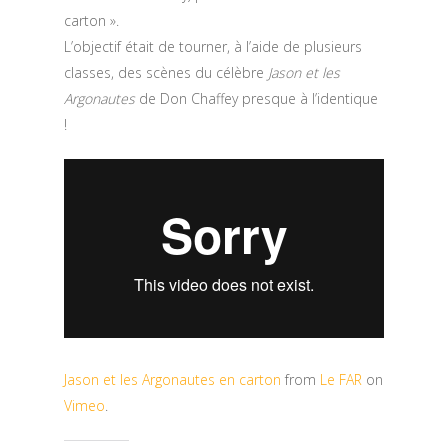
carton ».
L’objectif était de tourner, à l’aide de plusieurs
classes, des scènes du célèbre
Jason et les
Argonautes
de Don Chaffey presque à l’identique
!
Jason et les Argonautes en carton
from
Le FAR
on
Vimeo
.