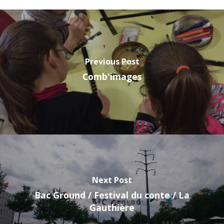
Previous Post
Comb'images
Next Post
Bac Ground / Festival du conte / La
Gauthière