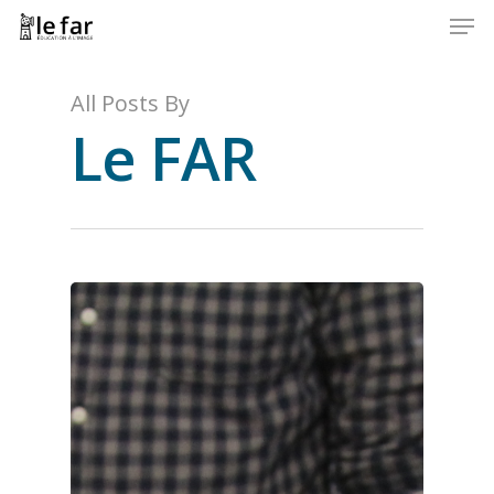
Men
Skip
to
Close
main
Menu
content
All Posts By
Le FAR