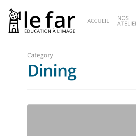
Skip
to
NOS
main
ACCUEIL
ATELIE
content
Category
Dining