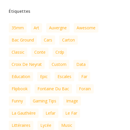
Étiquettes
35mm
Art
Auvergne
Awesome
Bac Ground
Cars
Carton
Classic
Conte
Crdp
Croix De Neyrat
Custom
Data
Education
Epic
Escales
Far
Flipbook
Fontaine Du Bac
Forain
Funny
Gaming Tips
Image
La Gauthière
Lefar
Le Far
Littéraires
Lycée
Music