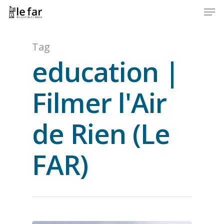
Men
Skip
to
Close
main
Menu
content
Tag
education |
Filmer l'Air
de Rien (Le
FAR)