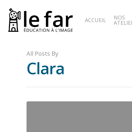
Skip
to
NOS
main
ACCUEIL
ATELIE
content
All Posts By
Clara