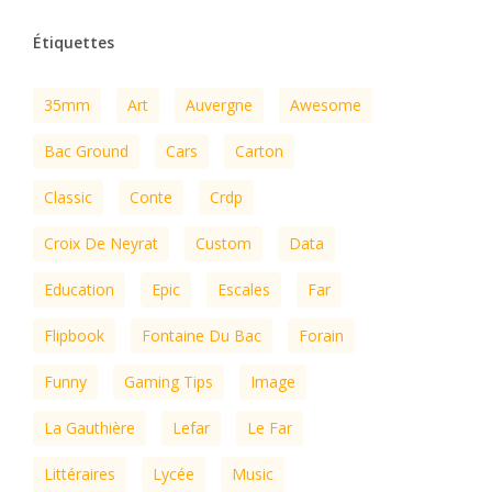
Étiquettes
35mm
Art
Auvergne
Awesome
Bac Ground
Cars
Carton
Classic
Conte
Crdp
Croix De Neyrat
Custom
Data
Education
Epic
Escales
Far
Flipbook
Fontaine Du Bac
Forain
Funny
Gaming Tips
Image
La Gauthière
Lefar
Le Far
Littéraires
Lycée
Music