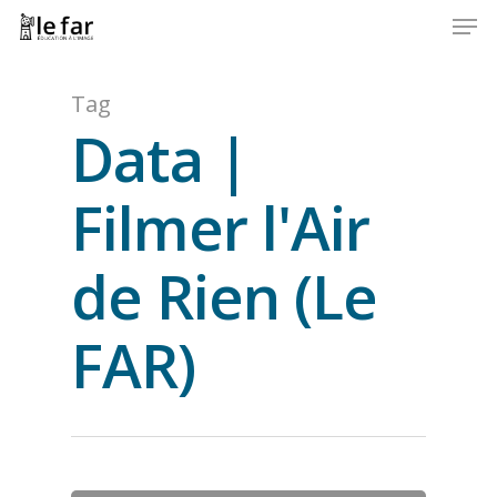
Men
Skip
to
Close
main
Menu
content
Tag
Data |
Filmer l'Air
de Rien (Le
FAR)