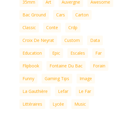
35mm
Art
Auvergne
Awesome
Bac Ground
Cars
Carton
Classic
Conte
Crdp
Croix De Neyrat
Custom
Data
Education
Epic
Escales
Far
Flipbook
Fontaine Du Bac
Forain
Funny
Gaming Tips
Image
La Gauthière
Lefar
Le Far
Littéraires
Lycée
Music
Pellicule
Photography
Standard
ThemeNectar
Transfo
Video