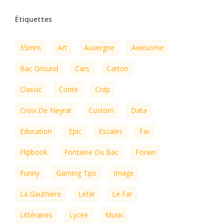
Étiquettes
35mm
Art
Auvergne
Awesome
Bac Ground
Cars
Carton
Classic
Conte
Crdp
Croix De Neyrat
Custom
Data
Education
Epic
Escales
Far
Flipbook
Fontaine Du Bac
Forain
Funny
Gaming Tips
Image
La Gauthière
Lefar
Le Far
Littéraires
Lycée
Music