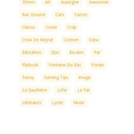
35mm
Art
Auvergne
Awesome
Bac Ground
Cars
Carton
Classic
Conte
Crdp
Croix De Neyrat
Custom
Data
Education
Epic
Escales
Far
Flipbook
Fontaine Du Bac
Forain
Funny
Gaming Tips
Image
La Gauthière
Lefar
Le Far
Littéraires
Lycée
Music
Pellicule
Photography
Standard
ThemeNectar
Transfo
Video