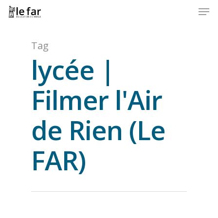
Men
Skip
to
Close
main
Menu
content
Tag
lycée |
Filmer l'Air
de Rien (Le
FAR)