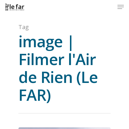
Men
Skip
to
Close
main
Menu
content
Tag
image |
Filmer l'Air
de Rien (Le
FAR)